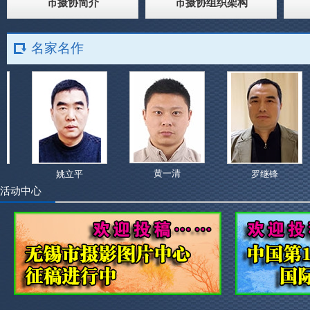
市摄协简介
市摄协组织架构
名家名作
黄一清
姚立平
罗继锋
活动中心