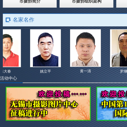
市摄协简介
市摄协组织架构
名家名作
黄一清
大春
姚立平
罗继锋
活动中心